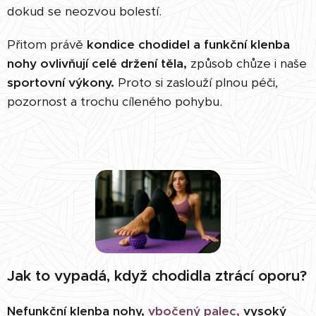
dokud se neozvou bolestí.
Přitom právě
kondice chodidel a funkční klenba
nohy ovlivňují celé držení těla,
způsob chůze i naše
sportovní výkony.
Proto si zaslouží plnou péči,
pozornost a trochu cíleného pohybu.
Jak to vypadá, když chodidla ztrácí oporu?
Nefunkční klenba nohy,
vbočený palec
,
vysoký