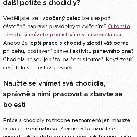
další potíže s chodidly?
Věděli jste, že i
vbočený palec
lze alespoň
částečně napravit pravidelným cvičením?
O tomto
tématu si můžete přečíst více v našem článku
.
Anebo že
lepší práce s chodidly zlepší váš odraz
při běhu,
postavení pánve i
aktivitu pánevního dna
?
Chodidla nejsou jen "to, na čem stojíme". Když zesílí,
celé tělo se postaví pevněji.
Naučte se vnímat svá chodidla,
správně s nimi pracovat a zbavte se
bolesti
Práce s chodidly rozhodně neznamená jen masáže
nebo chození naboso. Znamená to, naučit se
vnímat, jak kladete nohu na zem,
jak funguje vaše