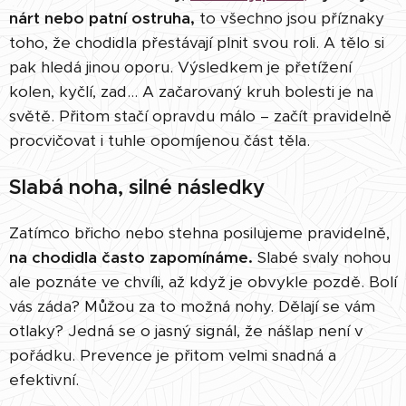
nárt nebo patní ostruha,
to všechno jsou příznaky
toho, že chodidla přestávají plnit svou roli. A tělo si
pak hledá jinou oporu. Výsledkem je přetížení
kolen, kyčlí, zad… A začarovaný kruh bolesti je na
světě. Přitom stačí opravdu málo – začít pravidelně
procvičovat i tuhle opomíjenou část těla.
Slabá noha, silné následky
Zatímco břicho nebo stehna posilujeme pravidelně,
na chodidla často zapomínáme.
Slabé svaly nohou
ale poznáte ve chvíli, až když je obvykle pozdě. Bolí
vás záda? Můžou za to možná nohy. Dělají se vám
otlaky? Jedná se o jasný signál, že nášlap není v
pořádku. Prevence je přitom velmi snadná a
efektivní.