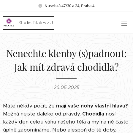
Nuselská 47/30 a 24, Praha 4
Studio Pilates 4U
Nenechte klenby (s)padnout:
Jak mít zdravá chodidla?
26.05.2025
Máte někdy pocit, že
mají v
aše nohy vlastní hlavu?
Možná nejste daleko od pravdy.
Chodidla
nosí
každý den celou váhu našeho těla a my na ně často
úplně zapomínáme. Nebo alespoň do té doby,