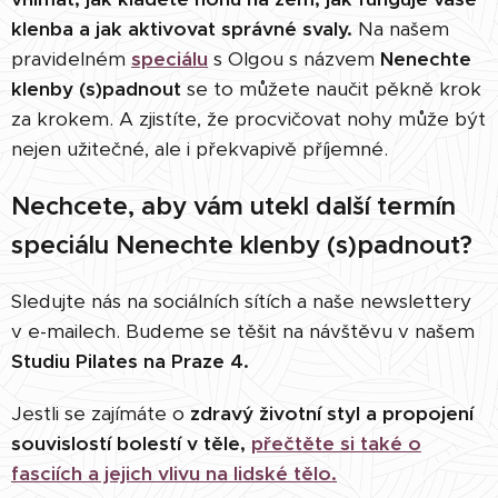
klenba a jak aktivovat správné svaly.
Na našem
pravidelném
speciálu
s Olgou s názvem
Nenechte
klenby (s)padnout
se to můžete naučit pěkně krok
za krokem. A zjistíte, že procvičovat nohy může být
nejen užitečné, ale i překvapivě příjemné.
Nechcete, aby vám utekl další termín
speciálu Nenechte klenby (s)padnout?
Sledujte nás na sociálních sítích a naše newslettery
v e-mailech.
Budeme se těšit na návštěvu v našem
Studiu Pilates na Praze 4.
Jestli se zajímáte o
zdravý životní styl a propojení
souvislostí bolestí v těle,
přečtěte si také o
fasciích a jejich vlivu na lidské tělo.