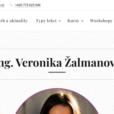
.cz
+420 773 023 546
rh a aktuality
Typy lekcí
Kurzy
Workshopy 
ng. Veronika Žalmano