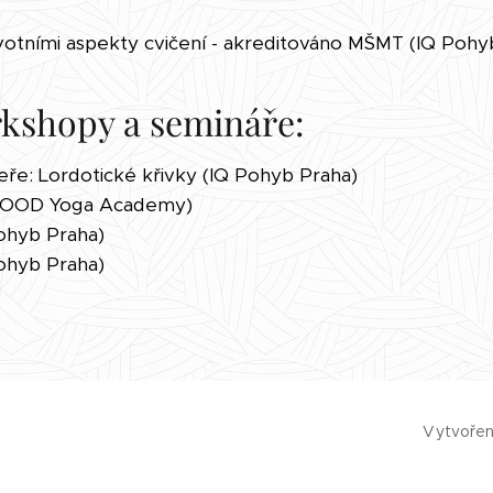
avotními aspekty cvičení - akreditováno MŠMT (IQ Pohy
kshopy a semináře:
ře: Lordotické křivky (IQ Pohyb Praha)
(MOOD Yoga Academy)
ohyb Praha)
Pohyb Praha)
Vytvoře